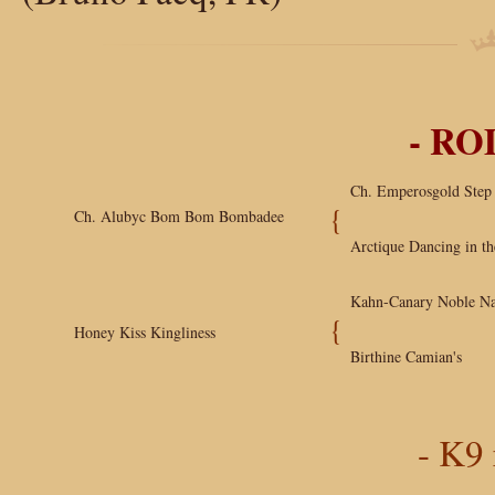
- R
Ch. Emperosgold Step
{
Ch. Alubyc Bom Bom Bombadee
Arctique Dancing in th
Kahn-Canary Noble Na
{
Honey Kiss Kingliness
Birthine Camian's
- K9