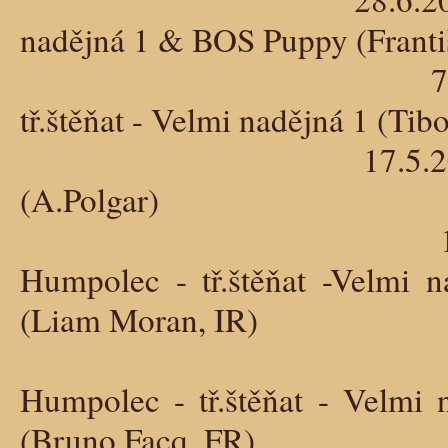
nadějná 1 & BOS Puppy (Franti
7.6.2025 - Krajs
tř.štěňat - Velmi nadějná 1 (Tib
17.5.2025 - Krajská 
(A.Polgar)
11.5.2025 - Spe
Humpolec - tř.štěňat -Velmi
(Liam Moran, IR)
10.5.2025 - Klu
Humpolec - tř.štěňat - Velm
(Bruno Facq, FR)