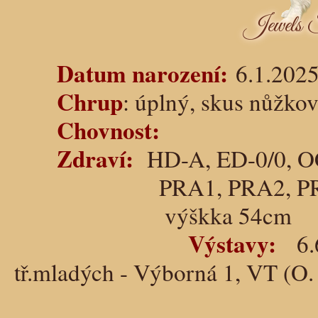
Datum narození:
6.1.202
Chrup
: úplný, skus
Chovnost:
Zdraví:
HD-A, ED-0/0, O
PRA1, PRA2, PRA-prcd
výškka 54cm
Výstavy:
6.6
tř.mladých - Výborná 1, VT (O
16.5.2026 - Klu