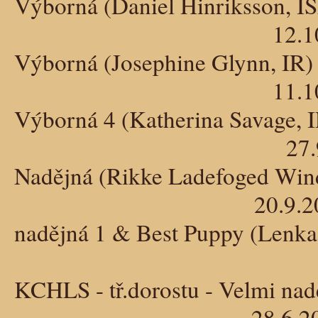
Výborná (Daniel Hinriksson, I
12.10.2025 - KVP K
Výborná (Josephine Glynn, IR)
11.10.2025 - KVP K
Výborná 4 (Katherina Savage, 
27.9.2025 - KVP H
Nadějná (Rikke Ladefoged Win
20.9.2025- MVP Klat
nadějná 1 & Best Puppy (Lenka
10.8.2025 - Obla
KCHLS - tř.dorostu - Velmi nad
28.6.2025 - NV Klato